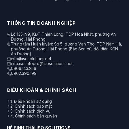
THÔNG TIN DOANH NGHIỆP
Lô 135-N9, KĐT Thiên Long, TDP Hòa Nhất, phường An
Dương, Hải Phòng
Trung tâm Huấn luyện: Số 5, đường Vạn Thọ, TDP Nam Hà,
phường An Dương, Hải Phòng (Bắc Sơn cũ, đối diện KCN
An Dương)
info@isosolutions.net
info.isosafepro@isosolutions.net
0906.143.256
0962.390.199
ĐIỀU KHOẢN & CHÍNH SÁCH
1. Điều khoản sử dụng
2. Chính sách bảo mật
3. Chính sách dịch vụ
4. Chính sách bản quyền
HỆ SINH THÁI ISO SOLUTIONS