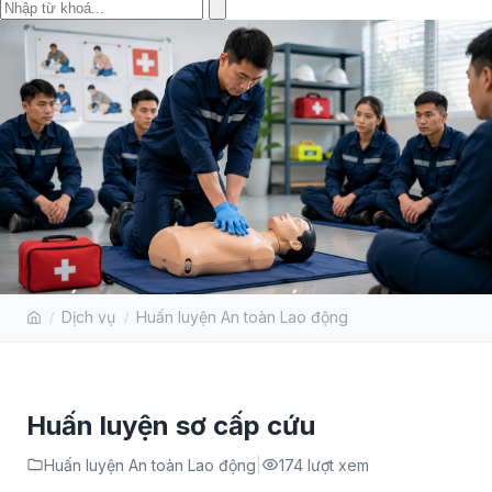
HUẤN LUYỆN SƠ CẤP CỨU
Dịch vụ
Huấn luyện An toàn Lao động
Huấn luyện sơ cấp cứu
Huấn luyện An toàn Lao động
174 lượt xem