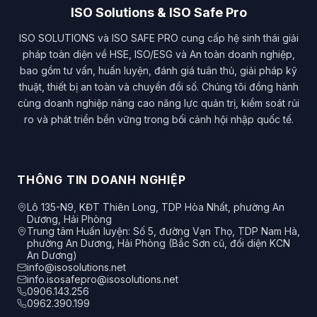
ISO Solutions & ISO Safe Pro
ISO SOLUTIONS và ISO SAFE PRO cung cấp hệ sinh thái giải
pháp toàn diện về HSE, ISO/ESG và An toàn doanh nghiệp,
bao gồm tư vấn, huấn luyện, đánh giá tuân thủ, giải pháp kỹ
thuật, thiết bị an toàn và chuyển đổi số. Chúng tôi đồng hành
cùng doanh nghiệp nâng cao năng lực quản trị, kiểm soát rủi
ro và phát triển bền vững trong bối cảnh hội nhập quốc tế.
THÔNG TIN DOANH NGHIỆP
Lô 135-N9, KĐT Thiên Long, TDP Hòa Nhất, phường An
Dương, Hải Phòng
Trung tâm Huấn luyện: Số 5, đường Vạn Thọ, TDP Nam Hà,
phường An Dương, Hải Phòng (Bắc Sơn cũ, đối diện KCN
An Dương)
info@isosolutions.net
info.isosafepro@isosolutions.net
0906.143.256
0962.390.199