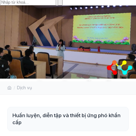
PCCC & ỨNG CỨU KHẨN CẤP
Dịch vụ
Huấn luyện, diễn tập và thiết bị ứng phó khẩn
cấp