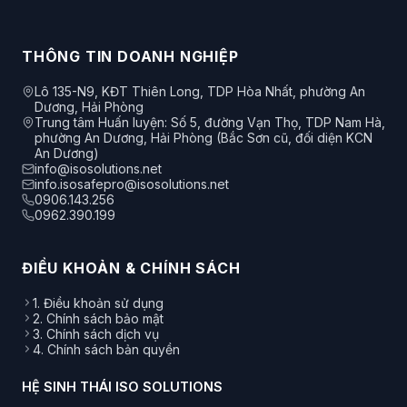
THÔNG TIN DOANH NGHIỆP
Lô 135-N9, KĐT Thiên Long, TDP Hòa Nhất, phường An
Dương, Hải Phòng
Trung tâm Huấn luyện: Số 5, đường Vạn Thọ, TDP Nam Hà,
phường An Dương, Hải Phòng (Bắc Sơn cũ, đối diện KCN
An Dương)
info@isosolutions.net
info.isosafepro@isosolutions.net
0906.143.256
0962.390.199
ĐIỀU KHOẢN & CHÍNH SÁCH
1. Điều khoản sử dụng
2. Chính sách bảo mật
3. Chính sách dịch vụ
4. Chính sách bản quyền
HỆ SINH THÁI ISO SOLUTIONS