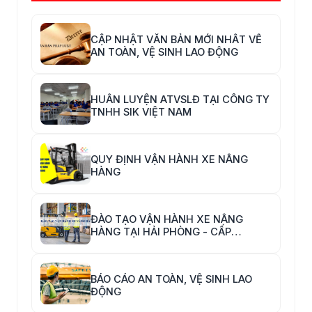
CẬP NHẬT VĂN BẢN MỚI NHẤT VỀ
AN TOÀN, VỆ SINH LAO ĐỘNG
HUẤN LUYỆN ATVSLĐ TẠI CÔNG TY
TNHH SIK VIỆT NAM
QUY ĐỊNH VẬN HÀNH XE NÂNG
HÀNG
ĐÀO TẠO VẬN HÀNH XE NÂNG
HÀNG TẠI HẢI PHÒNG - CẤP
CHỨNG CHỈ VẬN HÀNH XE NÂNG
HÀNG
BÁO CÁO AN TOÀN, VỆ SINH LAO
ĐỘNG