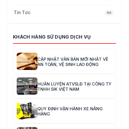
Tin Tức
66
KHÁCH HÀNG SỬ DỤNG DỊCH VỤ
CẬP NHẬT VĂN BẢN MỚI NHẤT VỀ
AN TOÀN, VỆ SINH LAO ĐỘNG
HUẤN LUYỆN ATVSLĐ TẠI CÔNG TY
TNHH SIK VIỆT NAM
QUY ĐỊNH VẬN HÀNH XE NÂNG
HÀNG