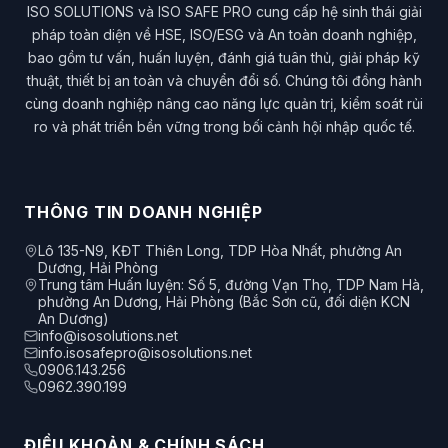
ISO SOLUTIONS và ISO SAFE PRO cung cấp hệ sinh thái giải
pháp toàn diện về HSE, ISO/ESG và An toàn doanh nghiệp,
bao gồm tư vấn, huấn luyện, đánh giá tuân thủ, giải pháp kỹ
thuật, thiết bị an toàn và chuyển đổi số. Chúng tôi đồng hành
cùng doanh nghiệp nâng cao năng lực quản trị, kiểm soát rủi
ro và phát triển bền vững trong bối cảnh hội nhập quốc tế.
THÔNG TIN DOANH NGHIỆP
Lô 135-N9, KĐT Thiên Long, TDP Hòa Nhất, phường An
Dương, Hải Phòng
Trung tâm Huấn luyện: Số 5, đường Vạn Thọ, TDP Nam Hà,
phường An Dương, Hải Phòng (Bắc Sơn cũ, đối diện KCN
An Dương)
info@isosolutions.net
info.isosafepro@isosolutions.net
0906.143.256
0962.390.199
ĐIỀU KHOẢN & CHÍNH SÁCH