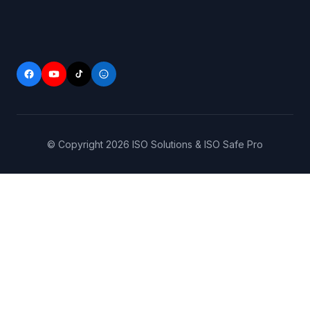
© Copyright
2026
ISO Solutions & ISO Safe Pro
Trang
0906.143.256
chủ