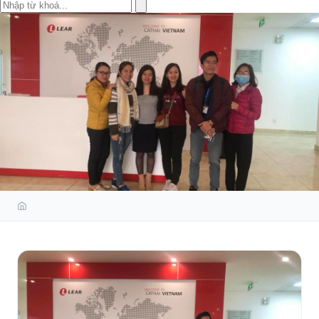
ĐÀO TẠO ISO 14001:2015 TẠI
LEAR VIETNAM-VINFAST