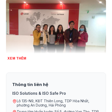
XEM THÊM
Mình đã cố gắng đánh tan suy nghĩ
học ISO
là cái gì đó rất
Thông tin liên hệ
chán và buồn ngủ bằng cách tổ chức nó phi truyền thống
ISO Solutions & ISO Safe Pro
và tạo cân bằng cả với những người đã biết nhiều và chưa
Lô 135-N9, KĐT Thiên Long, TDP Hòa Nhất,
biết. Luôn là cảm giác mất năng lượng và rất mệt mỗi khi
phường An Dương, Hải Phòng
kết thúc 2 ngày đào tạo liên tục. Nhưng luôn vậy những lời
Trung tâm Huấn luyện: Số 5, đường Vạn Thọ, TDP