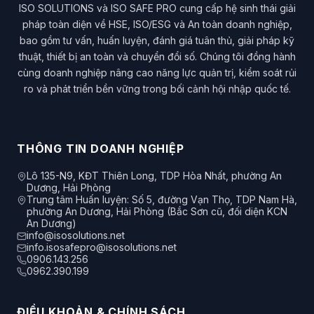
ISO SOLUTIONS và ISO SAFE PRO cung cấp hệ sinh thái giải
pháp toàn diện về HSE, ISO/ESG và An toàn doanh nghiệp,
bao gồm tư vấn, huấn luyện, đánh giá tuân thủ, giải pháp kỹ
thuật, thiết bị an toàn và chuyển đổi số. Chúng tôi đồng hành
cùng doanh nghiệp nâng cao năng lực quản trị, kiểm soát rủi
ro và phát triển bền vững trong bối cảnh hội nhập quốc tế.
THÔNG TIN DOANH NGHIỆP
Lô 135-N9, KĐT Thiên Long, TDP Hòa Nhất, phường An
Dương, Hải Phòng
Trung tâm Huấn luyện: Số 5, đường Vạn Thọ, TDP Nam Hà,
phường An Dương, Hải Phòng (Bắc Sơn cũ, đối diện KCN
An Dương)
info@isosolutions.net
info.isosafepro@isosolutions.net
0906.143.256
0962.390.199
ĐIỀU KHOẢN & CHÍNH SÁCH