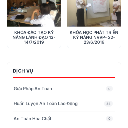
Ngày cuối tuần thật vui và ý nghĩa!!! Và xin cảm ơn điểm
số đánh giá của ~30 học viên SIK, cảm ơn vì sự cho đi và
nhận lại.
KHÓA ĐÀO TẠO KỸ
KHÓA HỌC PHÁT TRIỂN
NĂNG LÃNH ĐẠO 13-
KỸ NĂNG NVVP- 22-
14/7/2019
23/6/2019
DỊCH VỤ
Giải Pháp An Toàn
0
Huấn Luyện An Toàn Lao Động
24
An Toàn Hóa Chất
0