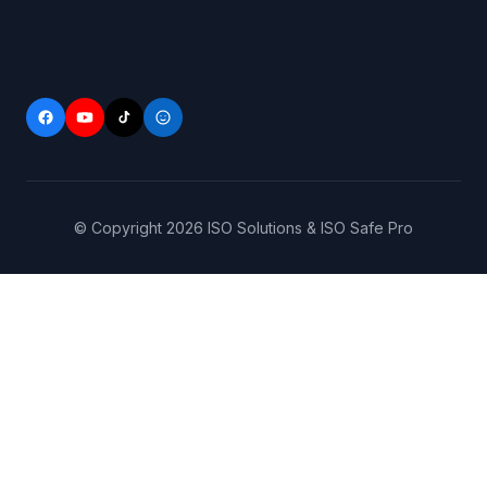
© Copyright
2026
ISO Solutions & ISO Safe Pro
Trang
0906.143.256
chủ