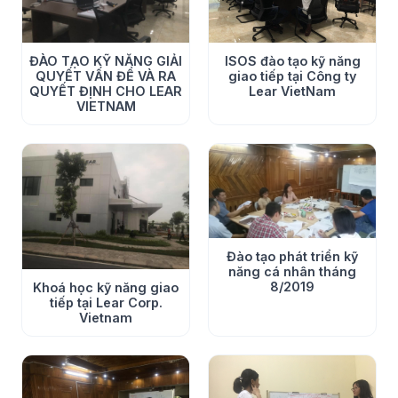
ISOS đào tạo kỹ năng
ĐÀO TẠO KỸ NĂNG GIẢI
giao tiếp tại Công ty
QUYẾT VẤN ĐỀ VÀ RA
Lear VietNam
QUYẾT ĐỊNH CHO LEAR
VIETNAM
Đào tạo phát triển kỹ
năng cá nhân tháng
Khi tư vấn hay đào tạo tại các Doanh nghiệp Nhật, vào
8/2019
Khoá học kỹ năng giao
tiếp tại Lear Corp.
giờ break time/lunch time mình luôn bảo các cấp Quản lý
Vietnam
đặc biệt các Giám đốc Sản xuất tại đây: các anh giúp các
Doanh nghiệp ngoài kia đi, ngoài kia các Doanh nghiệp
Việt cần các kiến thức thế này của các anh nhiều lắm.