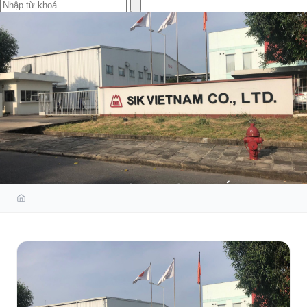
ĐÀO TẠO NHẬN DIỆN MỐI NGUY
VÀ ĐÁNH GIÁ RỦI RO CHO
DOANH NGHIỆP (KY & RISK
ASSESSMENT) TẠI SIK
VIETNAM.