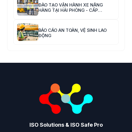
ĐÀO TẠO VẬN HÀNH XE NÂNG
HÀNG TẠI HẢI PHÒNG - CẤP
CHỨNG CHỈ VẬN HÀNH XE NÂNG
HÀNG
BÁO CÁO AN TOÀN, VỆ SINH LAO
ĐỘNG
ISO Solutions & ISO Safe Pro