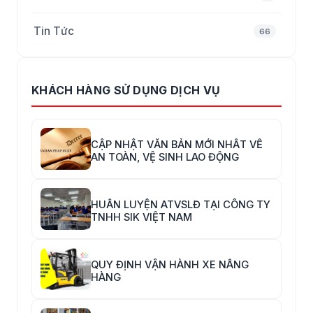
Tin Tức
66
KHÁCH HÀNG SỬ DỤNG DỊCH VỤ
CẬP NHẬT VĂN BẢN MỚI NHẤT VỀ
AN TOÀN, VỆ SINH LAO ĐỘNG
HUẤN LUYỆN ATVSLĐ TẠI CÔNG TY
TNHH SIK VIỆT NAM
QUY ĐỊNH VẬN HÀNH XE NÂNG
HÀNG