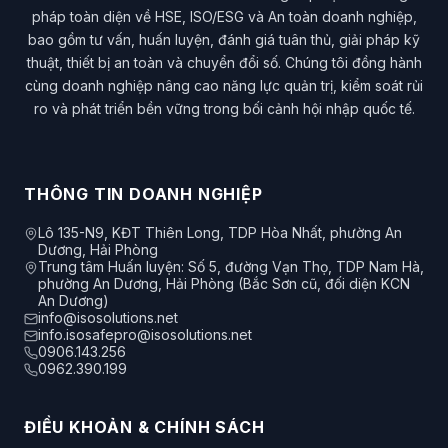
pháp toàn diện về HSE, ISO/ESG và An toàn doanh nghiệp,
bao gồm tư vấn, huấn luyện, đánh giá tuân thủ, giải pháp kỹ
thuật, thiết bị an toàn và chuyển đổi số. Chúng tôi đồng hành
cùng doanh nghiệp nâng cao năng lực quản trị, kiểm soát rủi
ro và phát triển bền vững trong bối cảnh hội nhập quốc tế.
THÔNG TIN DOANH NGHIỆP
Lô 135-N9, KĐT Thiên Long, TDP Hòa Nhất, phường An
Dương, Hải Phòng
Trung tâm Huấn luyện: Số 5, đường Vạn Thọ, TDP Nam Hà,
phường An Dương, Hải Phòng (Bắc Sơn cũ, đối diện KCN
An Dương)
info@isosolutions.net
info.isosafepro@isosolutions.net
0906.143.256
0962.390.199
ĐIỀU KHOẢN & CHÍNH SÁCH