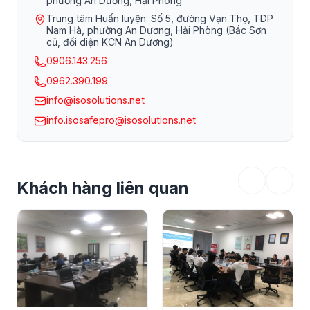
phường An Dương, Hải Phòng
Trung tâm Huấn luyện: Số 5, đường Vạn Thọ, TDP
Nam Hà, phường An Dương, Hải Phòng (Bắc Sơn
cũ, đối diện KCN An Dương)
0906.143.256
0962.390.199
info@isosolutions.net
info.isosafepro@isosolutions.net
Khách hàng liên quan