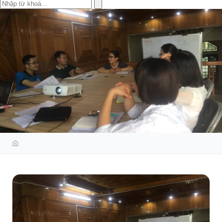
KHÓA ĐÀO TẠO KỸ NĂNG LÃNH
ĐẠO 13-14/7/2019