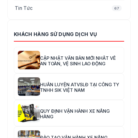
Tin Tức
67
KHÁCH HÀNG SỬ DỤNG DỊCH VỤ
CẬP NHẬT VĂN BẢN MỚI NHẤT VỀ
AN TOÀN, VỆ SINH LAO ĐỘNG
HUẤN LUYỆN ATVSLĐ TẠI CÔNG TY
TNHH SIK VIỆT NAM
QUY ĐỊNH VẬN HÀNH XE NÂNG
HÀNG
ĐÀO TẠO VẬN HÀNH XE NÂNG