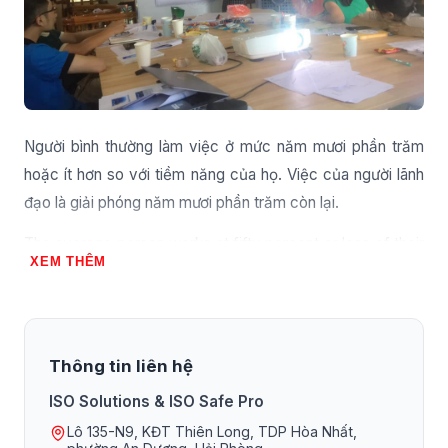
Người bình thường làm việc ở mức năm mươi phần trăm
hoặc ít hơn so với tiềm năng của họ. Việc của người lãnh
đạo là giải phóng năm mươi phần trăm còn lại.
The average person works at fifty percent or less of their
XEM THÊM
potential. Your job is to unleash that extra fifty percent.
Thông tin liên hệ
ISO Solutions & ISO Safe Pro
Lô 135-N9, KĐT Thiên Long, TDP Hòa Nhất,