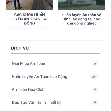
huấn luyện: 4,500,000 đ/hv
Chi phí trên đã bao gồm thuế, chi phí tài liệu, văn phòng
CÁC KHÓA HUẤN
Huấn luyện An toàn vệ
phẩm, sát hạch lý thuyết, sát hạch thực hành và chứng
LUYỆN AN TOÀN LAO
sinh lao động tại các
ĐỘNG
khu công nghiệp
nhận giảng viên.
DỊCH VỤ
Giải Pháp An Toàn
0
Huấn Luyện An Toàn Lao Động
24
An Toàn Hóa Chất
0
Đào Tạo Vận Hành Thiết Bị
9