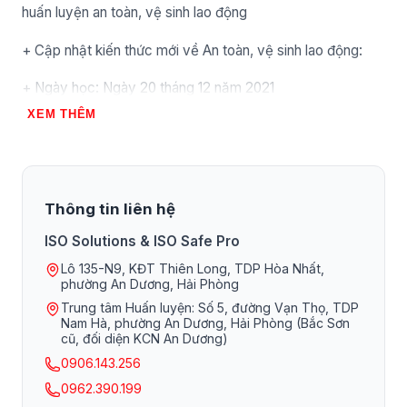
huấn luyện an toàn, vệ sinh lao động
+ Cập nhật kiến thức mới về An toàn, vệ sinh lao động:
+ Ngày học: Ngày 20 tháng 12 năm 2021
XEM THÊM
2.2 Đối tượng nhóm 2 theo luật An toàn, vệ sinh lao động:
+ Cập nhật kiến thức mới về An toàn, vệ sinh lao động: 4
giờ
Thông tin liên hệ
+ Kỹ năng thuyết trình, truyền thông về an toàn vệ sinh
ISO Solutions & ISO Safe Pro
lao động 4 - 8 giờ
Lô 135-N9, KĐT Thiên Long, TDP Hòa Nhất,
phường An Dương, Hải Phòng
+ Chuẩn bị bài thi: 2 giờ
Trung tâm Huấn luyện: Số 5, đường Vạn Thọ, TDP
Nam Hà, phường An Dương, Hải Phòng (Bắc Sơn
+ Thi thuyết trình: 20 phút
cũ, đối diện KCN An Dương)
0906.143.256
+ Thời giant hi thực hành: 20 phút với chủ đề tự chọn
0962.390.199
+ Ngày học: Từ ngày 20 đến ngày 21 tháng 12 năm 2021