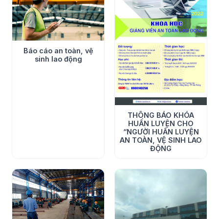
+ Đào tạo đáp ứng các yêu cầu trong thong tư
31/2018/TT-BLĐTBXH
+ Ngày học: Từ ngày 17 đến 21 tháng 12 năm 2021
Báo cáo an toàn, vệ
sinh lao động
4. Địa điểm huấn luyện:
- Hội trường tầng 8 tòa nhà số 22 Lý Tự Trọng- Minh
Khai- Hồng Bàng- Hải Phòng
THÔNG BÁO KHÓA
5. Kinh phí:
HUẤN LUYỆN CHO
“NGƯỜI HUẤN LUYỆN
- Đối với khóa huấn luyện người huấn luyện cập nhật kiến
AN TOÀN, VỆ SINH LAO
ĐỘNG
thức là: 1,500,000 đ/hv
- Đối tượng thuộc nhóm 2 theo luật An toàn vệ sinh lao
động: 3,500,000 đ/hv
- Đối tượng khác đủ điều kiện và có nhu cầu tham gia lớp