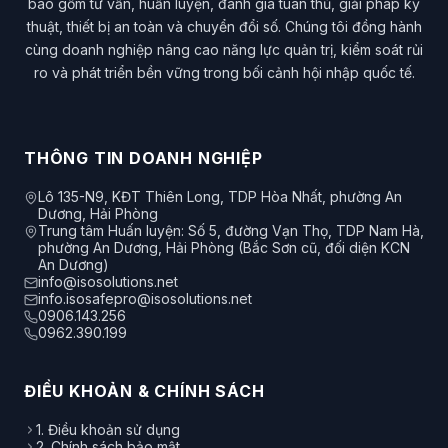
bao gồm tư vấn, huấn luyện, đánh giá tuân thủ, giải pháp kỹ
thuật, thiết bị an toàn và chuyển đổi số. Chúng tôi đồng hành
cùng doanh nghiệp nâng cao năng lực quản trị, kiểm soát rủi
ro và phát triển bền vững trong bối cảnh hội nhập quốc tế.
THÔNG TIN DOANH NGHIỆP
Lô 135-N9, KĐT Thiên Long, TDP Hòa Nhất, phường An
Dương, Hải Phòng
Trung tâm Huấn luyện: Số 5, đường Vạn Thọ, TDP Nam Hà,
phường An Dương, Hải Phòng (Bắc Sơn cũ, đối diện KCN
An Dương)
info@isosolutions.net
info.isosafepro@isosolutions.net
0906.143.256
0962.390.199
ĐIỀU KHOẢN & CHÍNH SÁCH
1. Điều khoản sử dụng
2. Chính sách bảo mật