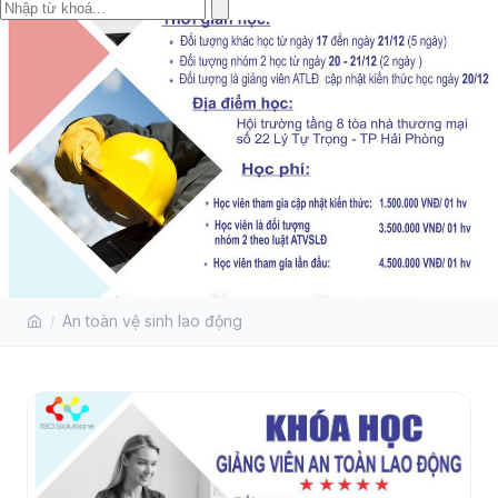
KHÓA HUẤN LUYỆN CHO
An toàn vệ sinh lao động
“NGƯỜI HUẤN LUYỆN AN TOÀN,
VỆ SINH LAO ĐỘNG”