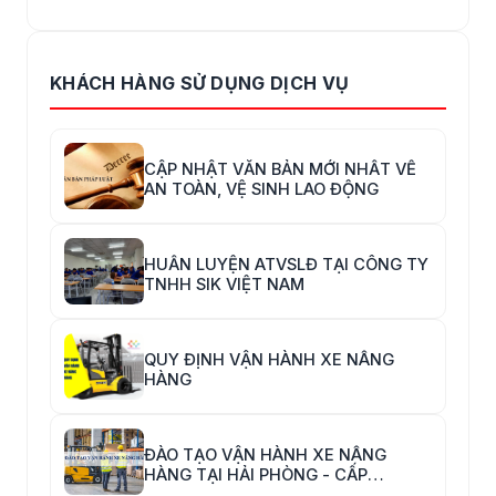
KHÁCH HÀNG SỬ DỤNG DỊCH VỤ
CẬP NHẬT VĂN BẢN MỚI NHẤT VỀ
AN TOÀN, VỆ SINH LAO ĐỘNG
HUẤN LUYỆN ATVSLĐ TẠI CÔNG TY
TNHH SIK VIỆT NAM
QUY ĐỊNH VẬN HÀNH XE NÂNG
HÀNG
ĐÀO TẠO VẬN HÀNH XE NÂNG
HÀNG TẠI HẢI PHÒNG - CẤP
CHỨNG CHỈ VẬN HÀNH XE NÂNG