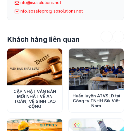
info@isosolutions.net
2.3 Đối tượng khác:
info.isosafepro@isosolutions.net
+ Hệ thống chính sách pháp luật về ATVSLĐ: 8 giờ
+ Nghiệp vụ công tác ATVSLĐ: 28 giờ
Khách hàng liên quan
+ Nội dung huấn luyện, thuyết trình, truyền thong về an
toàn vệ sinh lao động 4.0 – 4 giờ
+ Kỹ năng huấn luyện. thuyết trình, truyền thong về an
toàn vệ sinh lao động 4 – 4 giờ
+ Thi lý thuyết: 90 phút
CẬP NHẬT VĂN BẢN
Huấn luyện ATVSLĐ tại
MỚI NHẤT VỀ AN
+ Thi thuyết trình: 20 phút
Công ty TNHH Sik Việt
TOÀN, VỆ SINH LAO
Nam
ĐỘNG
+ Ngày học: từ 17 đến 21 tháng 12 năm 2021
3. Chương trình đào tạo: