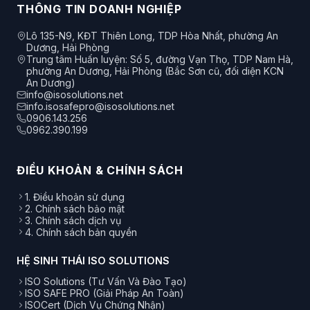
THÔNG TIN DOANH NGHIỆP
Lô 135-N9, KĐT Thiên Long, TDP Hòa Nhất, phường An
Dương, Hải Phòng
Trung tâm Huấn luyện: Số 5, đường Vạn Thọ, TDP Nam Hà,
phường An Dương, Hải Phòng (Bắc Sơn cũ, đối diện KCN
An Dương)
info@isosolutions.net
info.isosafepro@isosolutions.net
0906.143.256
0962.390.199
ĐIỀU KHOẢN & CHÍNH SÁCH
1. Điều khoản sử dụng
2. Chính sách bảo mật
3. Chính sách dịch vụ
4. Chính sách bản quyền
HỆ SINH THÁI ISO SOLUTIONS
ISO Solutions (Tư Vấn Và Đào Tạo)
ISO SAFE PRO (Giải Pháp An Toàn)
ISOCert (Dịch Vụ Chứng Nhận)