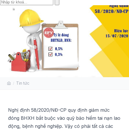
DOANH NGHIỆP NÀO SẼ ĐƯỢC
Tin tức
GIẢM MỨC ĐÓNG VÀO QUỸ
TNLĐ, BNN?
Nghị định 58/2020/NĐ-CP quy định giảm mức
đóng BHXH bắt buộc vào quỹ bảo hiểm tai nạn lao
động, bệnh nghề nghiệp. Vậy có phải tất cả các