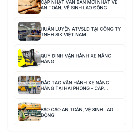
CẬP NHẬT VĂN BẢN MỚI NHẤT VỀ
AN TOÀN, VỆ SINH LAO ĐỘNG
HUẤN LUYỆN ATVSLĐ TẠI CÔNG TY
TNHH SIK VIỆT NAM
QUY ĐỊNH VẬN HÀNH XE NÂNG
HÀNG
ĐÀO TẠO VẬN HÀNH XE NÂNG
HÀNG TẠI HẢI PHÒNG - CẤP
CHỨNG CHỈ VẬN HÀNH XE NÂNG
HÀNG
BÁO CÁO AN TOÀN, VỆ SINH LAO
ĐỘNG