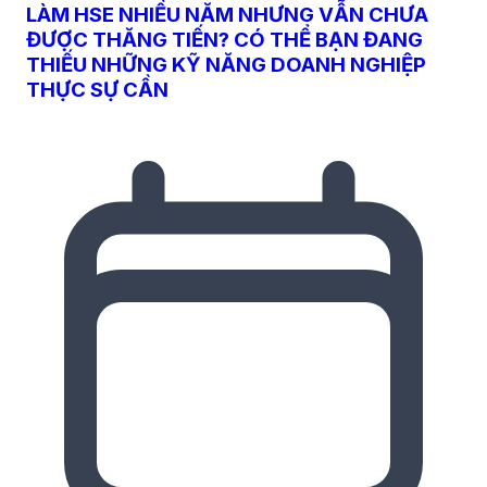
LÀM HSE NHIỀU NĂM NHƯNG VẪN CHƯA
ĐƯỢC THĂNG TIẾN? CÓ THỂ BẠN ĐANG
THIẾU NHỮNG KỸ NĂNG DOANH NGHIỆP
THỰC SỰ CẦN