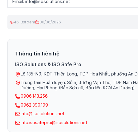
Email: info@isosolutions.net
46 lượt xem
30/06/2026
Thông tin liên hệ
ISO Solutions & ISO Safe Pro
Lô 135-N9, KĐT Thiên Long, TDP Hòa Nhất, phường An D
Trung tâm Huấn luyện: Số 5, đường Vạn Thọ, TDP Nam H
Dương, Hải Phòng (Bắc Sơn cũ, đối diện KCN An Dương)
0906.143.256
0962.390.199
info@isosolutions.net
info.isosafepro@isosolutions.net