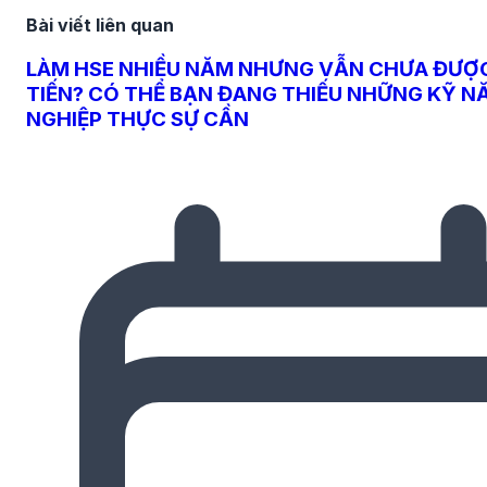
Bài viết liên quan
LÀM HSE NHIỀU NĂM NHƯNG VẪN CHƯA ĐƯỢ
TIẾN? CÓ THỂ BẠN ĐANG THIẾU NHỮNG KỸ 
NGHIỆP THỰC SỰ CẦN