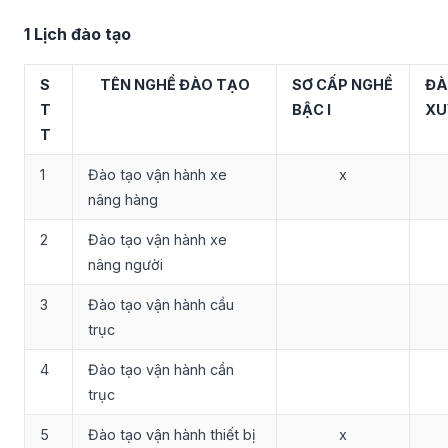
1 Lịch đào tạo
S
TÊN NGHỀ ĐÀO TẠO
SƠ CẤP NGHỀ
ĐÀ
T
BẬC I
XU
T
1
Đào tạo vận hành xe
x
nâng hàng
2
Đào tạo vận hành xe
nâng người
3
Đào tạo vận hành cầu
trục
4
Đào tạo vận hành cần
trục
5
Đào tạo vận hành thiết bị
x