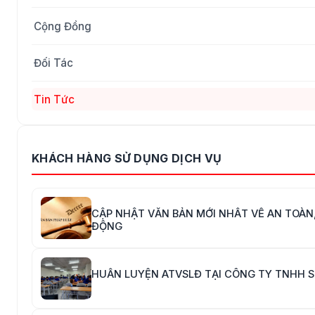
Cộng Đồng
Đối Tác
Tin Tức
KHÁCH HÀNG SỬ DỤNG DỊCH VỤ
CẬP NHẬT VĂN BẢN MỚI NHẤT VỀ AN TOÀN,
ĐỘNG
HUẤN LUYỆN ATVSLĐ TẠI CÔNG TY TNHH S