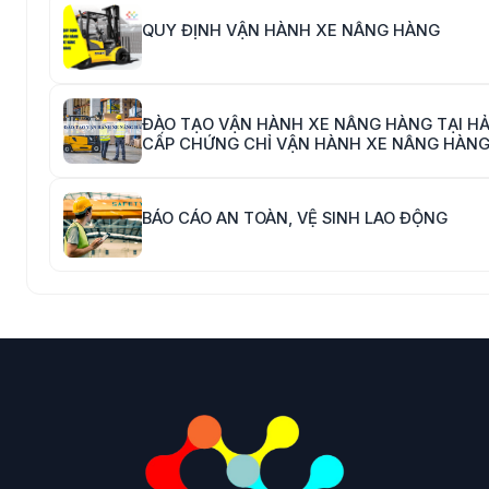
QUY ĐỊNH VẬN HÀNH XE NÂNG HÀNG
ĐÀO TẠO VẬN HÀNH XE NÂNG HÀNG TẠI HẢI
CẤP CHỨNG CHỈ VẬN HÀNH XE NÂNG HÀN
BÁO CÁO AN TOÀN, VỆ SINH LAO ĐỘNG