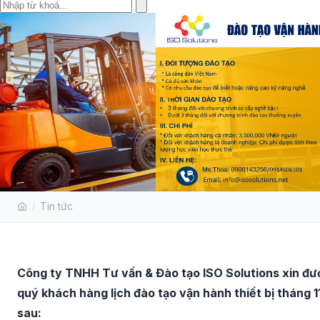
THÔNG BÁO MỞ LỚP ĐÀO TẠO
Tin tức
VẬN HÀNH THIẾT BỊ THÁNG
11/2024
Công ty TNHH Tư vấn & Đào tạo ISO Solutions xin đư
quý khách hàng lịch đào tạo vận hành thiết bị tháng 
sau: