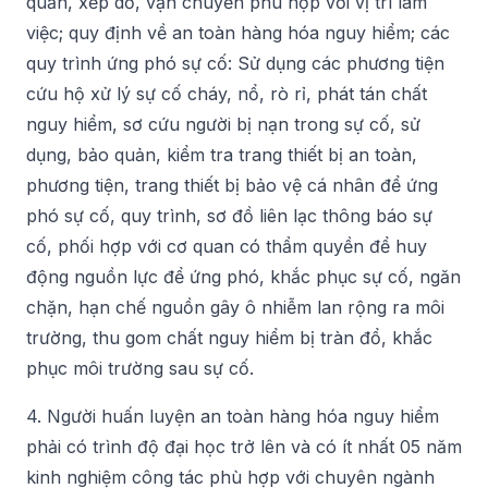
quản, xếp dỡ, vận chuyển phù hợp với vị trí làm
việc; quy định về an toàn hàng hóa nguy hiểm; các
quy trình ứng phó sự cố: Sử dụng các phương tiện
cứu hộ xử lý sự cố cháy, nổ, rò rỉ, phát tán chất
nguy hiểm, sơ cứu người bị nạn trong sự cố, sử
dụng, bảo quản, kiểm tra trang thiết bị an toàn,
phương tiện, trang thiết bị bảo vệ cá nhân để ứng
phó sự cố, quy trình, sơ đồ liên lạc thông báo sự
cố, phối hợp với cơ quan có thẩm quyền để huy
động nguồn lực để ứng phó, khắc phục sự cố, ngăn
chặn, hạn chế nguồn gây ô nhiễm lan rộng ra môi
trường, thu gom chất nguy hiểm bị tràn đổ, khắc
phục môi trường sau sự cố.
4. Người huấn luyện an toàn hàng hóa nguy hiểm
phải có trình độ đại học trở lên và có ít nhất 05 năm
kinh nghiệm công tác phù hợp với chuyên ngành