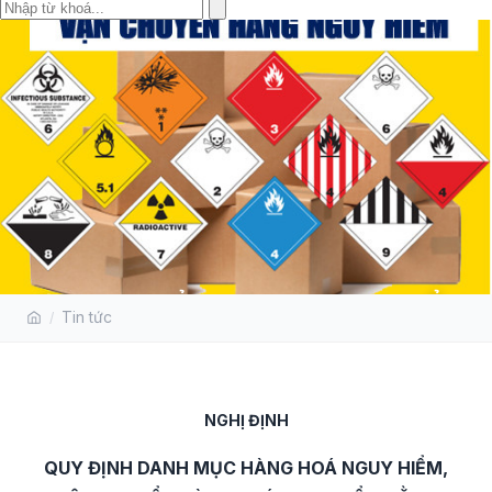
VẬN CHUYỂN HÀNG NGUY HIỂM
Tin tức
NGHỊ ĐỊNH
QUY ĐỊNH DANH MỤC HÀNG HOÁ NGUY HIỂM,