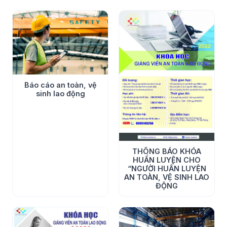
Báo cáo an toàn, vệ
sinh lao động
THÔNG BÁO KHÓA
HUẤN LUYỆN CHO
“NGƯỜI HUẤN LUYỆN
AN TOÀN, VỆ SINH LAO
ĐỘNG