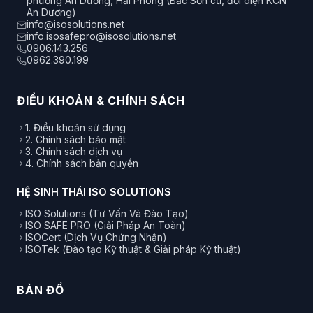
phường An Dương, Hải Phòng (Bắc Sơn cũ, đối diện KCN
An Dương)
info@isosolutions.net
info.isosafepro@isosolutions.net
0906.143.256
0962.390.199
ĐIỀU KHOẢN & CHÍNH SÁCH
1. Điều khoản sử dụng
2. Chính sách bảo mật
3. Chính sách dịch vụ
4. Chính sách bản quyền
HỆ SINH THÁI ISO SOLUTIONS
ISO Solutions (Tư Vấn Và Đào Tạo)
ISO SAFE PRO (Giải Pháp An Toàn)
ISOCert (Dịch Vụ Chứng Nhận)
ISOTek (Đào tạo Kỹ thuật & Giải pháp Kỹ thuật)
BẢN ĐỒ