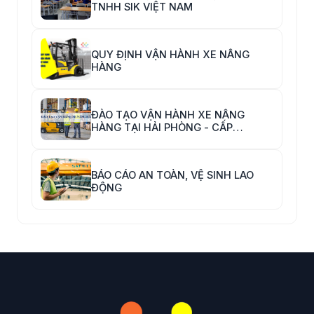
TNHH SIK VIỆT NAM
QUY ĐỊNH VẬN HÀNH XE NÂNG
HÀNG
ĐÀO TẠO VẬN HÀNH XE NÂNG
HÀNG TẠI HẢI PHÒNG - CẤP
CHỨNG CHỈ VẬN HÀNH XE NÂNG
HÀNG
BÁO CÁO AN TOÀN, VỆ SINH LAO
ĐỘNG