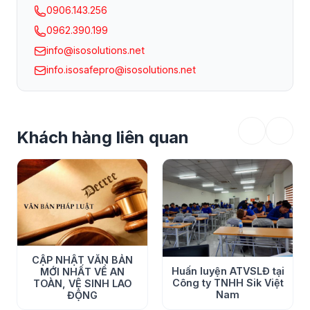
0906.143.256
Tuy nhiên, giảng viên và các học viên vẫn cố gắng khắc
0962.390.199
phục, đem lại hiệu quả cao nhất cho các buổi học.
info@isosolutions.net
info.isosafepro@isosolutions.net
Khách hàng liên quan
CẬP NHẬT VĂN BẢN
Huấn luyện ATVSLĐ tại
MỚI NHẤT VỀ AN
Công ty TNHH Sik Việt
TOÀN, VỆ SINH LAO
Nam
ĐỘNG