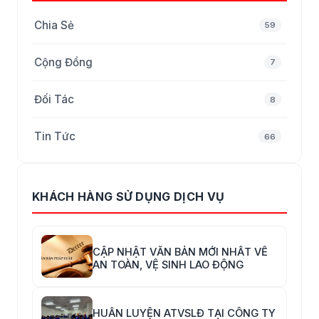
Chia Sẻ
59
Cộng Đồng
7
Đối Tác
8
Tin Tức
66
KHÁCH HÀNG SỬ DỤNG DỊCH VỤ
CẬP NHẬT VĂN BẢN MỚI NHẤT VỀ
AN TOÀN, VỆ SINH LAO ĐỘNG
HUẤN LUYỆN ATVSLĐ TẠI CÔNG TY