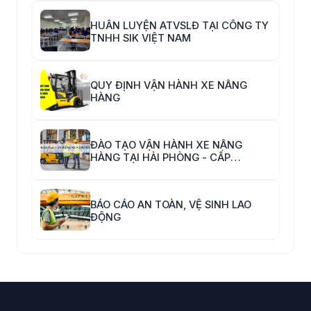
HUẤN LUYỆN ATVSLĐ TẠI CÔNG TY
TNHH SIK VIỆT NAM
QUY ĐỊNH VẬN HÀNH XE NÂNG
HÀNG
ĐÀO TẠO VẬN HÀNH XE NÂNG
HÀNG TẠI HẢI PHÒNG - CẤP
CHỨNG CHỈ VẬN HÀNH XE NÂNG
HÀNG
BÁO CÁO AN TOÀN, VỆ SINH LAO
ĐỘNG