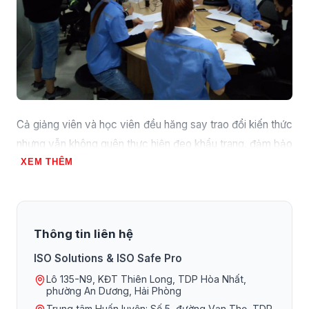
Cả giảng viên và học viên đều hăng say trao đổi kiến thức
nhưng vẫn không quên thực hiện đeo khẩu trang, đảm bảo
XEM THÊM
sức khỏe cho bản thân và cộng đồng.
Học viên đông nhưng vẫn đảm bảo khoảng cách an toàn,
Thông tin liên hệ
phòng tránh dịch.
ISO Solutions & ISO Safe Pro
Lô 135-N9, KĐT Thiên Long, TDP Hòa Nhất,
phường An Dương, Hải Phòng
Trung tâm Huấn luyện: Số 5, đường Vạn Thọ, TDP