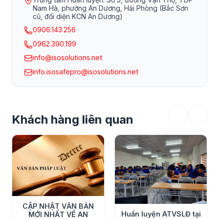
Nam Hà, phường An Dương, Hải Phòng (Bắc Sơn
cũ, đối diện KCN An Dương)
0906.143.256
0962.390.199
info@isosolutions.net
info.isosafepro@isosolutions.net
Khách hàng liên quan
CẬP NHẬT VĂN BẢN
Huấn luyện ATVSLĐ tại
MỚI NHẤT VỀ AN