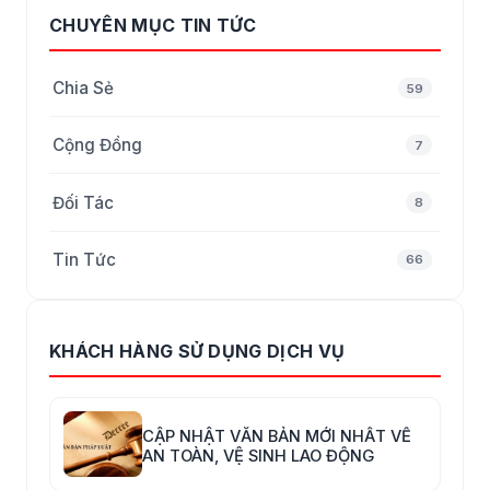
CHUYÊN MỤC TIN TỨC
Chia Sẻ
59
Cộng Đồng
7
Đối Tác
8
Tin Tức
66
KHÁCH HÀNG SỬ DỤNG DỊCH VỤ
CẬP NHẬT VĂN BẢN MỚI NHẤT VỀ
AN TOÀN, VỆ SINH LAO ĐỘNG