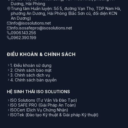
Dương, Hải Phòng
Trung tâm Huấn luyện: Số 5, đường Vạn Thọ, TDP Nam Hà,
phường An Dương, Hải Phòng (Bắc Sơn cũ, đối diện KCN
An Dương)
info@isosolutions.net
info.isosafepro@isosolutions.net
0906.143.256
0962.390.199
ĐIỀU KHOẢN & CHÍNH SÁCH
1. Điều khoản sử dụng
2. Chính sách bảo mật
3. Chính sách dịch vụ
4. Chính sách bản quyền
HỆ SINH THÁI ISO SOLUTIONS
ISO Solutions (Tư Vấn Và Đào Tạo)
ISO SAFE PRO (Giải Pháp An Toàn)
ISOCert (Dịch Vụ Chứng Nhận)
ISOTek (Đào tạo Kỹ thuật & Giải pháp Kỹ thuật)