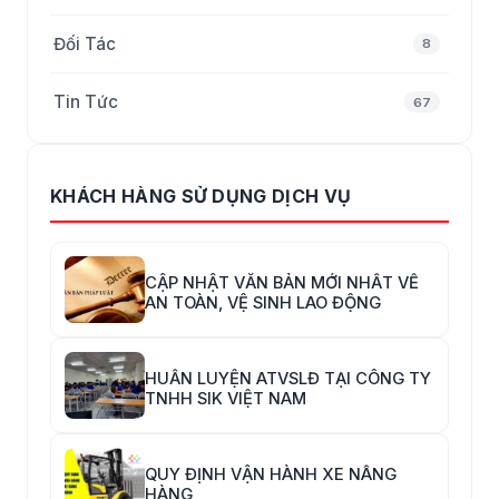
Đối Tác
8
Tin Tức
67
KHÁCH HÀNG SỬ DỤNG DỊCH VỤ
CẬP NHẬT VĂN BẢN MỚI NHẤT VỀ
AN TOÀN, VỆ SINH LAO ĐỘNG
HUẤN LUYỆN ATVSLĐ TẠI CÔNG TY
TNHH SIK VIỆT NAM
QUY ĐỊNH VẬN HÀNH XE NÂNG
HÀNG