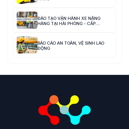
ĐÀO TẠO VẬN HÀNH XE NÂNG
HÀNG TẠI HẢI PHÒNG - CẤP
CHỨNG CHỈ VẬN HÀNH XE NÂNG
HÀNG
BÁO CÁO AN TOÀN, VỆ SINH LAO
ĐỘNG