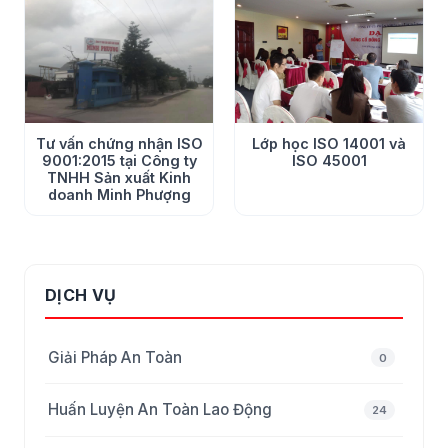
5h sáng mở mắt ra đọc được những dòng cảm ơn và 1 lá
thư của học viên mà Công ty gửi tặng, điều này là niềm
Tư vấn chứng nhận ISO
Lớp học ISO 14001 và
hạnh phúc và ý nghĩa của nghề hơn tất cả những điều
9001:2015 tại Công ty
ISO 45001
TNHH Sản xuất Kinh
hạnh phúc công việc khác!!!
doanh Minh Phượng
Chúc tuần mới nhiều niềm vui và hiệu quả công việc!!!
DỊCH VỤ
Giải Pháp An Toàn
0
Huấn Luyện An Toàn Lao Động
24