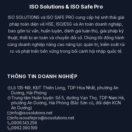
ISO Solutions & ISO Safe Pro
ISO SOLUTIONS và ISO SAFE PRO cung cấp hệ sinh thái giải
pháp toàn diện về HSE, ISO/ESG và An toàn doanh nghiệp,
bao gồm tư vấn, huấn luyện, đánh giá tuân thủ, giải pháp kỹ
thuật, thiết bị an toàn và chuyển đổi số. Chúng tôi đồng hành
cùng doanh nghiệp nâng cao năng lực quản trị, kiểm soát rủi
ro và phát triển bền vững trong bối cảnh hội nhập quốc tế.
THÔNG TIN DOANH NGHIỆP
Lô 135-N9, KĐT Thiên Long, TDP Hòa Nhất, phường An
Dương, Hải Phòng
Trung tâm Huấn luyện: Số 5, đường Vạn Thọ, TDP Nam Hà,
phường An Dương, Hải Phòng (Bắc Sơn cũ, đối diện KCN
An Dương)
info@isosolutions.net
info.isosafepro@isosolutions.net
0906.143.256
0962.390.199