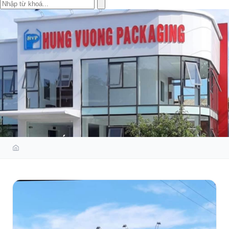
TƯ VẤN ISO 9001:2015 CHO
CÔNG TY BAO BÌ HÙNG VƯƠNG